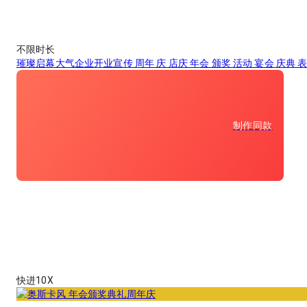
不限时长
璀璨启幕大气企业开业宣传 周年 庆 店庆 年会 颁奖 活动 宴会 庆典 表彰 
制作同款
快进10X