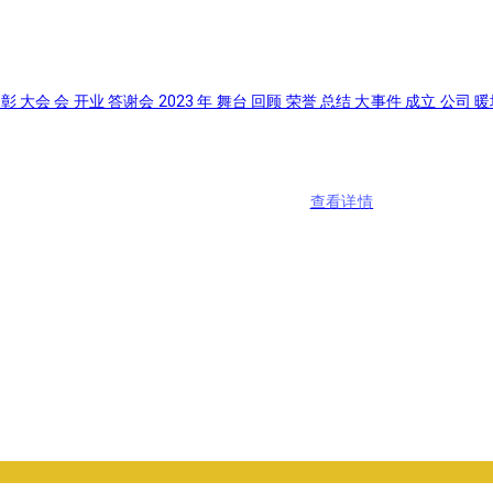
大会 会 开业 答谢会 2023 年 舞台 回顾 荣誉 总结 大事件 成立 公司 暖
查看详情