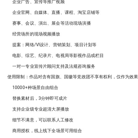
企业广告、宣传等推广视频
企业官网、自媒体、直播、课程、淘宝店铺等
赛事、会议、演出、展会等活动现场演播
经营场所的现场视频播放
提案：网络/VI设计、营销策划、项目计划等
电影、综艺、纪录片、电视局等影视作品或栏目
一对一专业宣传片顾问支持及法规咨询服务
使用限制：作品对含有国旗、国徽等党政团不享有权利，仅作为效
10000+
种场景自由组合
替换素材后，
3分钟
即可成片
支持企业级专业超清
大屏播放
细节不满意，可以联系
人工修改
商用授权
，线上线下全场景可用组合