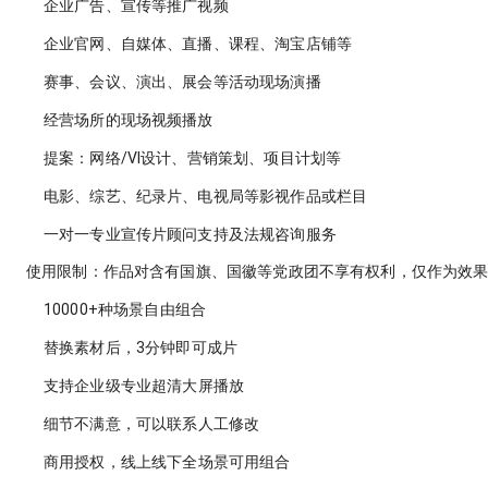
企业广告、宣传等推广视频
企业官网、自媒体、直播、课程、淘宝店铺等
赛事、会议、演出、展会等活动现场演播
经营场所的现场视频播放
提案：网络/VI设计、营销策划、项目计划等
电影、综艺、纪录片、电视局等影视作品或栏目
一对一专业宣传片顾问支持及法规咨询服务
使用限制：作品对含有国旗、国徽等党政团不享有权利，仅作为效
10000+
种场景自由组合
替换素材后，
3分钟
即可成片
支持企业级专业超清
大屏播放
细节不满意，可以联系
人工修改
商用授权
，线上线下全场景可用组合