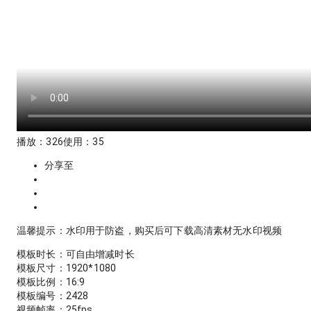
播放：
326
使用：
35
分享至
温馨提示：水印用于防盗，购买后可下载高清素材无水印视频
模板时长：
可自由增减时长
模板尺寸：
1920
*
1080
模板比例：
16:9
模板编号：
2428
视频帧率：
25
fps